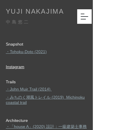
YUJI NAKAJIMA
中 島 悠 二
Snapshot
・Tohoku-Doto (2021)
Instagram​
Trails
・John Muir Trail
(2014)
・みちのく潮風トレイル (2019) Michinoku
coastal
trail
​Architecture
​・「house A」(2020) 設計：一級建築士事務